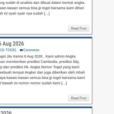
ng sudah di analisis dan dibuat dalam bentuk angka.
an-kawan semua bisa jp togel barsama kami dihari
ah ini syair-syair nya sudah […]
Read Post
6 Aug 2026
KSI TOGEL
Comments
gel Jitu Kamis 6 Aug 2026 , Kami admin Angka
an memberikan prediksi Cambodia, prediksi Sdy,
gp dan prediksi Hk. Angka Nomor Togel yang kami
 sebuah tempat Angker dan juga diberikan oleh mbah
paya kawan-kawan semua bisa jp togel barsama kami
. Di bawah ini nomor-nomor sudah kami […]
Read Post
 2026