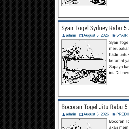
Syair Togel Sydney Rabu 5
admin
August 5, 2026
SYAIR
Syair Toge
merupakan 
hadir unt
keramat ya
Supaya kaw
ini. Di baw
Bocoran Togel Jitu Rabu 5
admin
August 5, 2026
PREDI
Bocoran To
akan membe