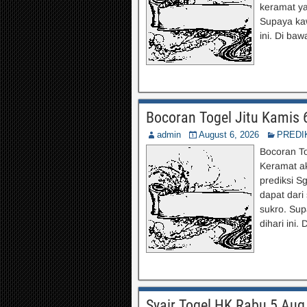
keramat ya
Supaya kaw
ini. Di baw
Bocoran Togel Jitu Kamis 
admin
August 6, 2026
PREDI
Bocoran To
Keramat ak
prediksi S
dapat dari
sukro. Su
dihari ini
Syair Togel HK Rabu 5 Aug