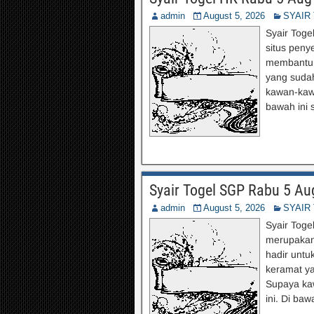
admin
August 5, 2026
SYAIR
Syair Toge
situs penye
membantu 
yang sudah
kawan-kawa
bawah ini 
Syair Togel SGP Rabu 5 Au
admin
August 5, 2026
SYAIR
Syair Toge
merupakan 
hadir unt
keramat ya
Supaya kaw
ini. Di baw