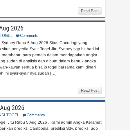
Read Post
 Aug 2026
 TOGEL
Comments
l Sydney Rabu 5 Aug 2026 Situs Gacorlagi yang
situs penyedia Syair Togel Jitu Sydney sgp hk hari ini
uk membantu para pemain dalam mendapatkan angka
ng sudah di analisis dan dibuat dalam bentuk angka.
an-kawan semua bisa jp togel barsama kami dihari
ah ini syair-syair nya sudah […]
Read Post
 Aug 2026
KSI TOGEL
Comments
gel Jitu Rabu 5 Aug 2026 , Kami admin Angka Keramat
rikan prediksi Cambodia, prediksi Sdy, prediksi Sgp