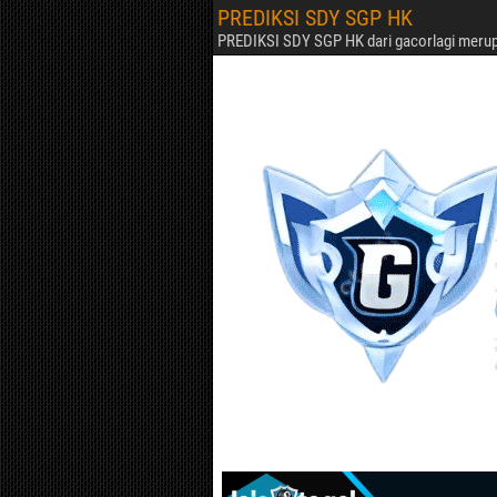
PREDIKSI SDY SGP HK
PREDIKSI SDY SGP HK dari gacorlagi merup