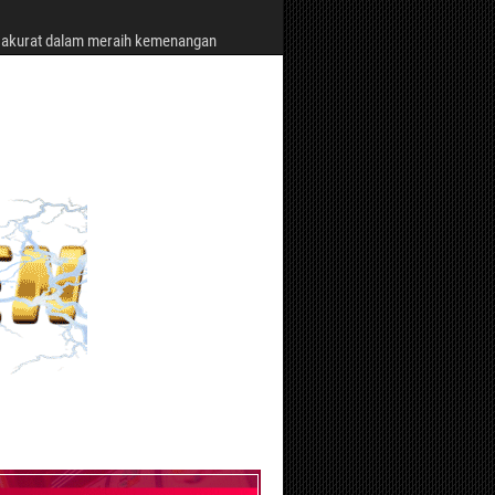
a akurat dalam meraih kemenangan