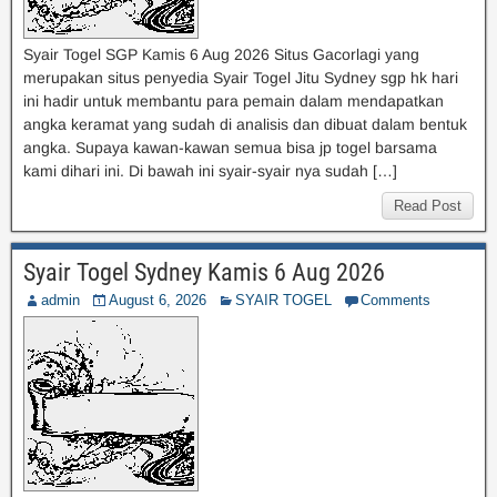
Syair Togel SGP Kamis 6 Aug 2026 Situs Gacorlagi yang
merupakan situs penyedia Syair Togel Jitu Sydney sgp hk hari
ini hadir untuk membantu para pemain dalam mendapatkan
angka keramat yang sudah di analisis dan dibuat dalam bentuk
angka. Supaya kawan-kawan semua bisa jp togel barsama
kami dihari ini. Di bawah ini syair-syair nya sudah […]
Read Post
Syair Togel Sydney Kamis 6 Aug 2026
admin
August 6, 2026
SYAIR TOGEL
Comments