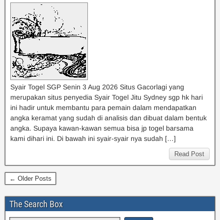
Syair Togel SGP Senin 3 Aug 2026 Situs Gacorlagi yang
merupakan situs penyedia Syair Togel Jitu Sydney sgp hk hari
ini hadir untuk membantu para pemain dalam mendapatkan
angka keramat yang sudah di analisis dan dibuat dalam bentuk
angka. Supaya kawan-kawan semua bisa jp togel barsama
kami dihari ini. Di bawah ini syair-syair nya sudah […]
Read Post
← Older Posts
The Search Box