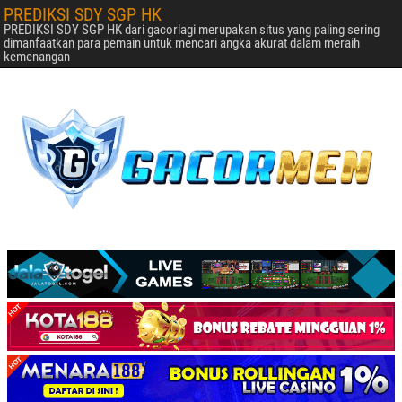
PREDIKSI SDY SGP HK
PREDIKSI SDY SGP HK dari gacorlagi merupakan situs yang paling sering
dimanfaatkan para pemain untuk mencari angka akurat dalam meraih
kemenangan