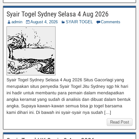
Syair Togel Sydney Selasa 4 Aug 2026
admin
August 4, 2026
SYAIR TOGEL
Comments
Syair Togel Sydney Selasa 4 Aug 2026 Situs Gacorlagi yang
merupakan situs penyedia Syair Togel Jitu Sydney sgp hk hari
ini hadir untuk membantu para pemain dalam mendapatkan
angka keramat yang sudah di analisis dan dibuat dalam bentuk
angka. Supaya kawan-kawan semua bisa jp togel barsama
kami dihari ini. Di bawah ini syair-syair nya sudah […]
Read Post