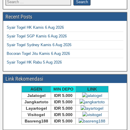
Recent Posts
Syair Togel HK Kamis 6 Aug 2026
Syair Togel SGP Kamis 6 Aug 2026
Syair Togel Sydney Kamis 6 Aug 2026
Bocoran Togel Jitu Kamis 6 Aug 2026
Syair Togel HK Rabu 5 Aug 2026
Link Rekomendasi
AGEN
MIN DEPO
LINK
Jalatogel
IDR 5.000
Jangkartoto
IDR 5.000
Layartogel
IDR 5.000
Visitogel
IDR 5.000
Basreng188
IDR 5.000