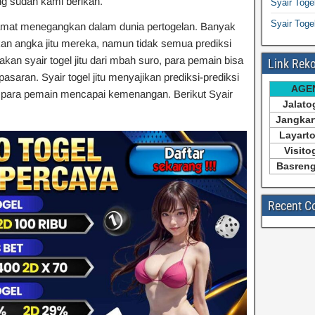
ang sudah kami berikan.
Syair Tog
Syair Tog
 amat menegangkan dalam dunia pertogelan. Banyak
an angka jitu mereka, namun tidak semua prediksi
an syair togel jitu dari mbah suro, para pemain bisa
Link Rek
aran. Syair togel jitu menyajikan prediksi-prediksi
AGE
u para pemain mencapai kemenangan. Berikut Syair
Jalato
Jangkar
Layart
Visito
Basren
Recent 