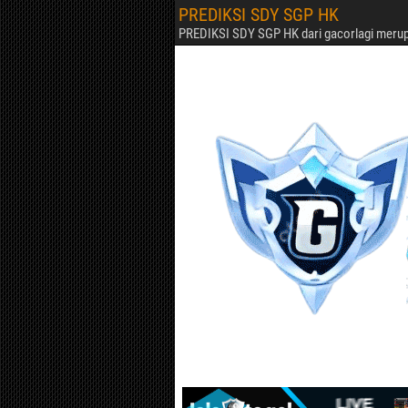
PREDIKSI SDY SGP HK
PREDIKSI SDY SGP HK dari gacorlagi merup