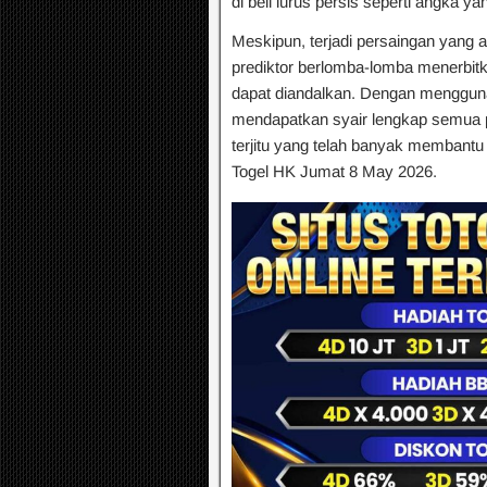
di beli lurus persis seperti angka y
Meskipun, terjadi persaingan yang
prediktor berlomba-lomba menerbitk
dapat diandalkan. Dengan menggunak
mendapatkan syair lengkap semua pas
terjitu yang telah banyak membant
Togel HK Jumat 8 May 2026.