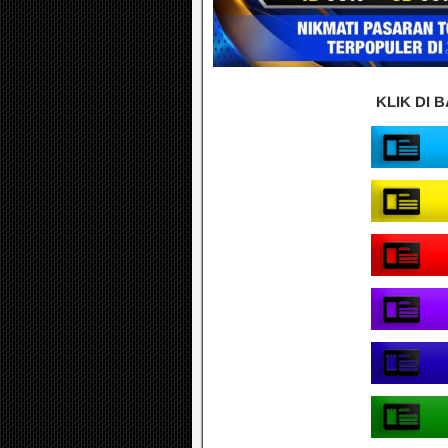
KLIK DI 