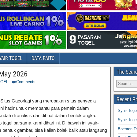
YAIR TOGEL
DATA PAITO
The Sear
 May 2026
OGEL
Comments
Recent P
6
Situs Gacorlagi yang merupakan situs penyedia
i ini hadir untuk membantu para pemain dalam
Syair Toge
dah di analisis dan dibuat dalam bentuk angka.
Syair Toge
ogel barsama kami dihari ini. Di bawah ini syair-
Bocoran To
 bentuk gambar, bisa kalian bolak balik atau langsung