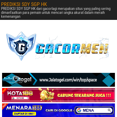
PREDIKSI SDY SGP HK
PREDIKSI SDY SGP HK dari gacorlagi merupakan situs yang paling sering
dimanfaatkan para pemain untuk mencari angka akurat dalam meraih
kemenangan