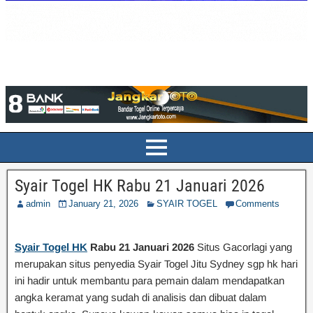
Syair Togel HK Rabu 21 Januari 2026
admin
January 21, 2026
SYAIR TOGEL
Comments
Syair Togel HK
Rabu 21 Januari 2026
Situs Gacorlagi yang
merupakan situs penyedia Syair Togel Jitu Sydney sgp hk hari
ini hadir untuk membantu para pemain dalam mendapatkan
angka keramat yang sudah di analisis dan dibuat dalam