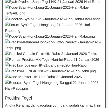
Prediksi Togel
Angka Keramat dari gacorlagi.com yang sudah kami racik ini