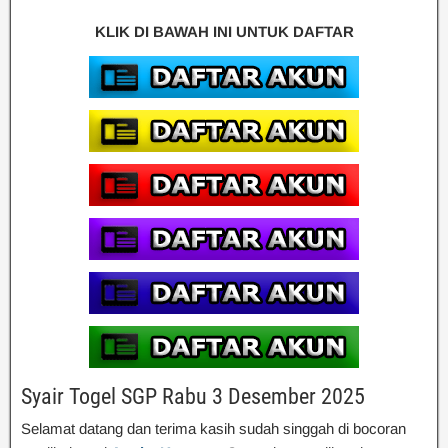
KLIK DI BAWAH INI UNTUK DAFTAR
Syair Togel SGP Rabu 3 Desember 2025
Selamat datang dan terima kasih sudah singgah di bocoran