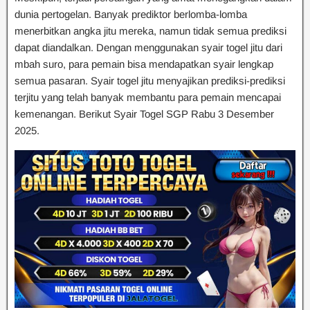
dunia pertogelan. Banyak prediktor berlomba-lomba
menerbitkan angka jitu mereka, namun tidak semua prediksi
dapat diandalkan. Dengan menggunakan syair togel jitu dari
mbah suro, para pemain bisa mendapatkan syair lengkap
semua pasaran. Syair togel jitu menyajikan prediksi-prediksi
terjitu yang telah banyak membantu para pemain mencapai
kemenangan. Berikut Syair Togel SGP Rabu 3 Desember
2025.