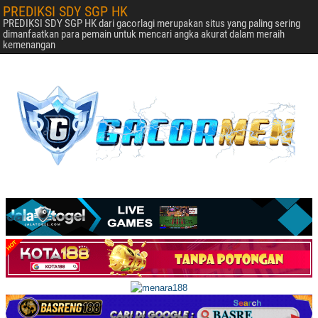
PREDIKSI SDY SGP HK
PREDIKSI SDY SGP HK dari gacorlagi merupakan situs yang paling sering
dimanfaatkan para pemain untuk mencari angka akurat dalam meraih
kemenangan