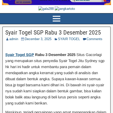
Syair Togel SGP Rabu 3 Desember 2025
admin
December 3, 2025
SYAIR TOGEL
Comments
Syair Togel SGP
Rabu 3 Desember 2025
Situs Gacorlagi
yang merupakan situs penyedia Syair Togel Jitu Sydney sgp
hk hari ini hadir untuk membantu para pemain dalam
mendapatkan angka keramat yang sudah di analisis dan
dibuat dalam bentuk angka. Supaya kawan-kawan semua
bisa jp togel barsama kami dihari ini. Di bawah ini syair-syair
nya sudah kami siapkan dalam bentuk gambar, bisa kalian
bolak balik atau langsung di beli lurus persis seperti angka
yang sudah kami berikan.
Meskipun, terjadi persaingan yang amat menegangkan dalam