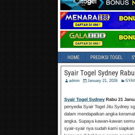
HOME
PREDIKSI TOGEL
S
Syair Togel Sydney Rabu
admin
January 21, 2026
SYAI
Syair Togel Sydney
Rabu 21 Janu
penyedia Syair Togel Jitu Sydney s
dalam mendapatkan angka keramat y
angka. Supaya kawan-kawan semua bi
syair-syair nya sudah kami siapkan 