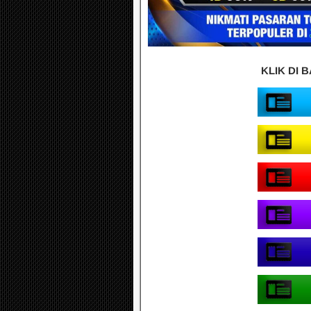
KLIK DI 