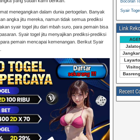
ti angka yang sudah kami berikan.
Bocoran To
Syair Toge
 amat menegangkan dalam dunia pertogelan. Banyak
an angka jitu mereka, namun tidak semua prediksi
an syair togel jitu dari mbah suro, para pemain bisa
Link Rek
aran. Syair togel jitu menyajikan prediksi-prediksi
AGE
u para pemain mencapai kemenangan. Berikut Syair
Jalato
.
Jangkar
Layart
Visito
Basren
Recent 