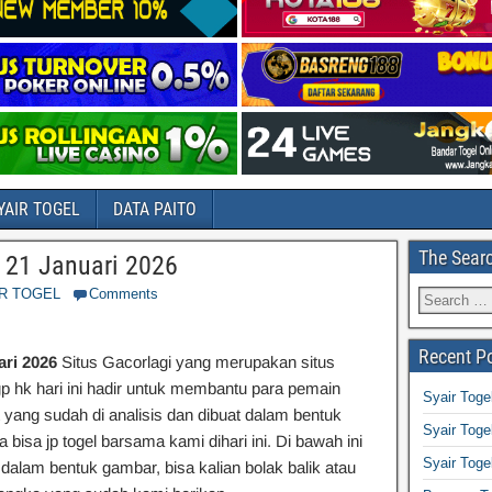
YAIR TOGEL
DATA PAITO
The Sear
 21 Januari 2026
R TOGEL
Comments
Recent P
ari 2026
Situs Gacorlagi yang merupakan situs
gp hk hari ini hadir untuk membantu para pemain
Syair Tog
ang sudah di analisis dan dibuat dalam bentuk
Syair Tog
sa jp togel barsama kami dihari ini. Di bawah ini
Syair Tog
dalam bentuk gambar, bisa kalian bolak balik atau