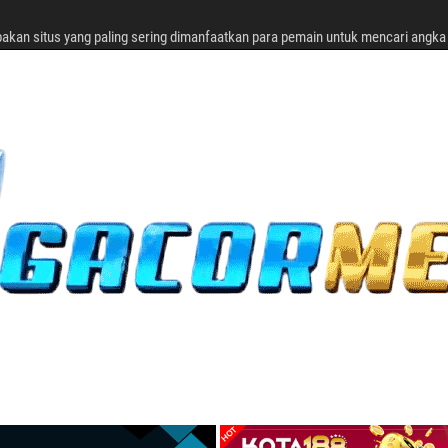
akan situs yang paling sering dimanfaatkan para pemain untuk mencari angk