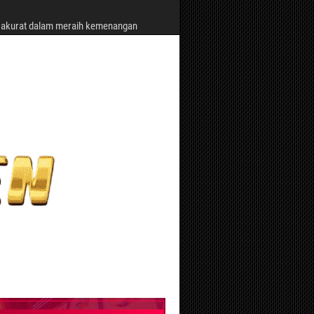
a akurat dalam meraih kemenangan