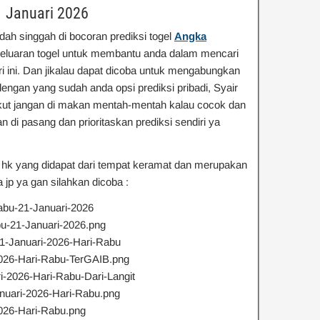
1 Januari 2026
dah singgah di bocoran prediksi togel
Angka
 keluaran togel untuk membantu anda dalam mencari
i ini. Dan jikalau dapat dicoba untuk mengabungkan
engan yang sudah anda opsi prediksi pribadi, Syair
kut jangan di makan mentah-mentah kalau cocok dan
n di pasang dan prioritaskan prediksi sendiri ya
gp hk yang didapat dari tempat keramat dan merupakan
jp ya gan silahkan dicoba :