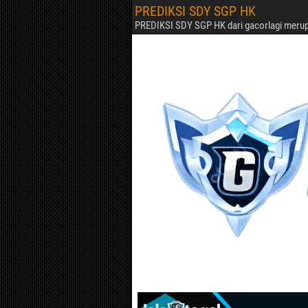
PREDIKSI SDY SGP HK
PREDIKSI SDY SGP HK dari gacorlagi merup